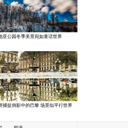
地亚公园冬季美景宛如童话世界
师捕捉倒影中的巴黎 场景似平行世界
栏
双语