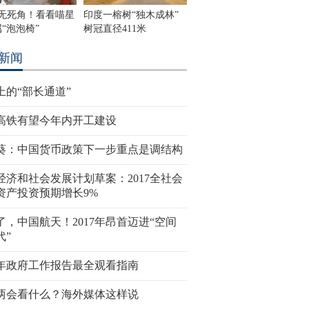
度无死角！看看喵星
印度一榕树“独木成林”
“泡泡椅”
树冠直径411米
新闻
上的“部长通道”
高铁有望今年内开工建设
葵：中国货币政策下一步重点是调结构
经济和社会发展计划草案：2017全社会
资产投资预期增长9%
了，中国航天！2017年昂首迈进“空间
代”
17年政府工作报告最全观看指南
两会看什么？海外媒体这样说