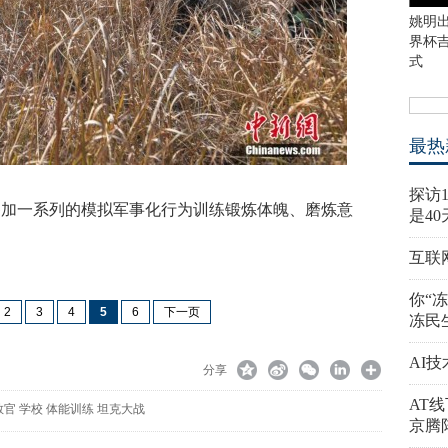
姚明出
界杯
式
最热
探访
参加一系列的模拟军事化行为训练锻炼体魄、磨炼意
是40
互联
你“
2
3
4
5
6
下一页
冻民
AI
分享
AT
教官
学校
体能训练
坦克大战
京腾