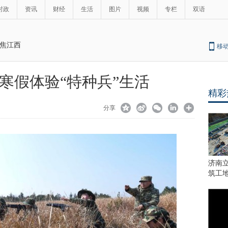
时政
资讯
财经
生活
图片
视频
专栏
双语
焦江西
移
寒假体验“特种兵”生活
精彩
分享
济南
筑工