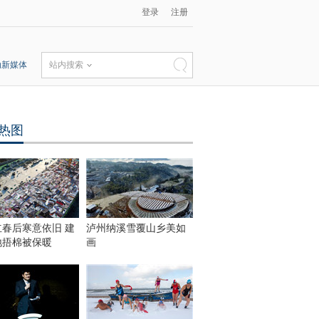
登录
注册
动新媒体
站内搜索
热图
立春后寒意依旧 建
泸州纳溪雪覆山乡美如
地捂棉被保暖
画