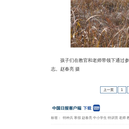
孩子们在教官和老师带领下通过
志。赵春亮 摄
上一页
1
标签：
特种兵
寒假
赵春亮
中小学生
特训营
老师