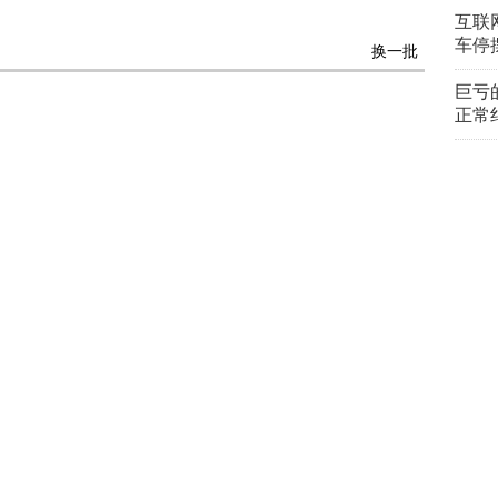
互联
车停
换一批
巨亏
正常
中移
——
精彩