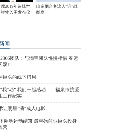
席2019年篮球世
山东烟台冬泳人“泳”战
吉祥物入围发布仪
酷寒
新闻
12306团队：与淘宝团队惺惺相惜 春运
天双11
网巨头的线下棋局
冻”我“动” 我们一起感动——福泉市抗凝
生工作纪实
技术让明星"演"成人电影
线下圈地运动结束 最重磅商业巨头投身
阵营