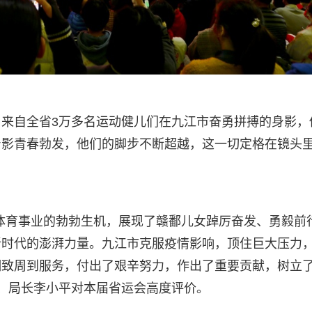
来自全省3万多名运动健儿们在九江市奋勇拼搏的身影，
身影青春勃发，他们的脚步不断超越，这一切定格在镜头
体育事业的勃勃生机，展现了赣鄱儿女踔厉奋发、勇毅前
新时代的澎湃力量。九江市克服疫情影响，顶住巨大压力
致周到服务，付出了艰辛努力，作出了重要贡献，树立了
记、局长李小平对本届省运会高度评价。