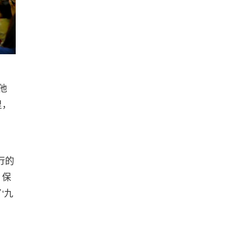
他
里，
行的
，保
‘九