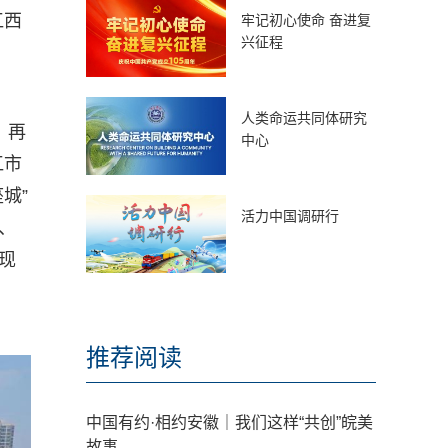
江西
牢记初心使命 奋进复
兴征程
人类命运共同体研究
，再
中心
江市
城”
活力中国调研行
、
现
推荐阅读
中国有约·相约安徽｜我们这样“共创”皖美
故事