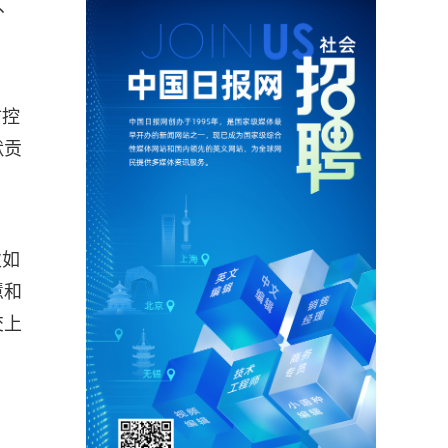
、
防控
默贡
次如
慧和
交上