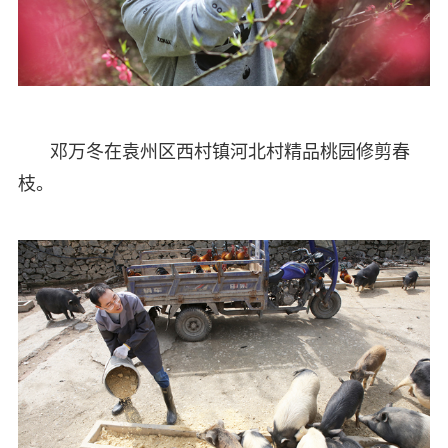
邓万冬在袁州区西村镇河北村精品桃园修剪春
枝。