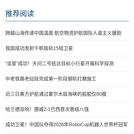
推荐阅读
跨越山海传递中国温度 航空物流护航国际人道主义援助
我国成功发射千帆极轨15组卫星
“追星”成功！天问二号抵达目标小行星开展科学探测
中老铁路老挝段完成第一阶段钢轨打磨施工
近三日美方护航通过霍尔木兹海峡的船舶仅80艘
哈兰德双响！挪威2-1巴西首次晋级八强
成功卫冕！中国队夺得2026年RoboCup机器人世界杯冠军