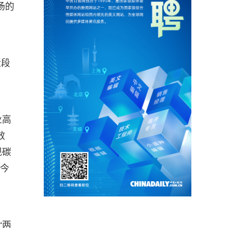
场的
近段
业高
效
现碳
，今
“两