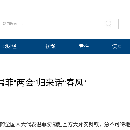
站内搜索
C财经
视频
专栏
漫画
菲“两会”归来话“春风”
两会”的全国人大代表温菲匆匆赶回方大萍安钢铁，急不可待