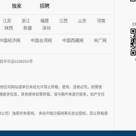
独家
招聘
江苏
浙江
福建
江西
山东
河南
Ch
陕西
新疆
深圳
中国经济网
中国台湾网
中国西藏网
央广网
许可证0108263号
其他任何网站或单位未经允许禁止转载、使用，违者必究。如需使
在于传播更多信息，其他媒体如需转载，请与稿件来源方联系，如产生任
公司）独家所有使用。 未经中国日报网事先协议授权，禁止转载使