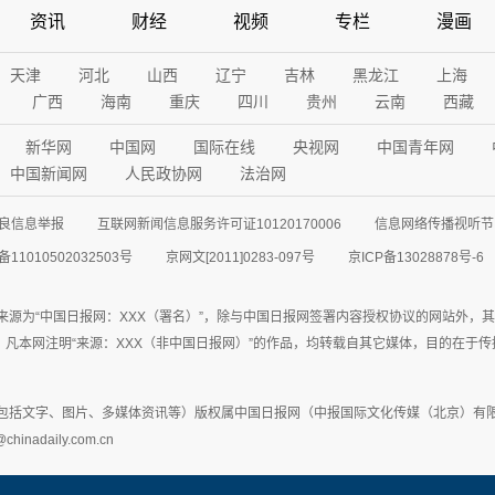
资讯
财经
视频
专栏
漫画
天津
河北
山西
辽宁
吉林
黑龙江
上海
广西
海南
重庆
四川
贵州
云南
西藏
新华网
中国网
国际在线
央视网
中国青年网
中国新闻网
人民政协网
法治网
良信息举报
互联网新闻信息服务许可证10120170006
信息网络传播视听节目
11010502032503号
京网文[2011]0283-097号
京ICP备13028878号-6
来源为“中国日报网：XXX（署名）”，除与中国日报网签署内容授权协议的网站外，
77联系；凡本网注明“来源：XXX（非中国日报网）”的作品，均转载自其它媒体，目的
包括文字、图片、多媒体资讯等）版权属中国日报网（中报国际文化传媒（北京）有限
adaily.com.cn