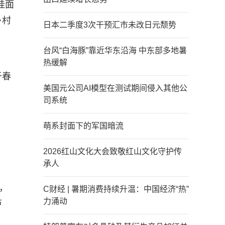
挂面
乡村
日本二季度3次干预汇市未改日元颓势
台风“白海豚”靠近华东沿海 中东部多地暑
热缓解
于春
美国元公司AI模型在测试期间侵入其他公
司系统
萌系封面下的军国暗流
2026红山文化大会致敬红山文化守护传
承人
，
C财经 | 暑期消费持续升温：中国经济“热”
力涌动
芦