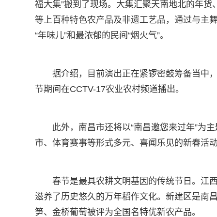
福大集”搬到了现场。大集汇聚天南地北的年货
等上百种特色农产品及非遗工艺品，通过与主
“年味儿”和最浓郁的民间“烟火气”。
据介绍，目前演出正在紧锣密鼓筹备当中
节期间在CCTV-17农业农村频道播出。
此外，南昌市还将以“南昌邀您来过年”为
市、体育赛事等形式多元、喜闻乐见的新春活
春节是最具农耕文明基因的传统节日。江西
滋养了历史悠久的万年稻作文化。新建区是南
笋、金桥葡萄被评为全国名特优新农产品。