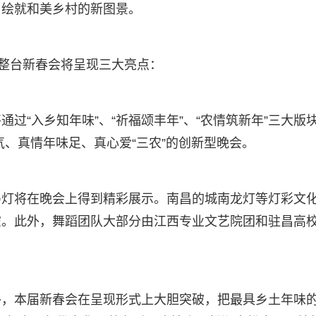
，绘就和美乡村的新图景。
，整台新春会将呈现三大亮点：
过“入乡知年味”、“祈福颂丰年”、“农情筑新年”三大版
气、真情年味足、真心爱“三农”的创新型晚会。
马灯将在晚会上得到精彩展示。南昌的城南龙灯等灯彩文
空。此外，舞蹈团队大部分由江西专业文艺院团和驻昌高
，本届新春会在呈现形式上大胆突破，把最具乡土年味的