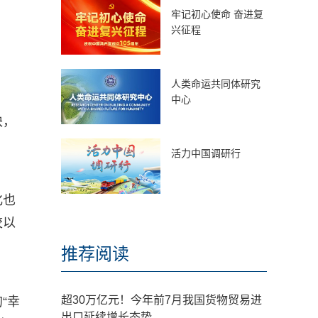
牢记初心使命 奋进复
兴征程
人类命运共同体研究
中心
块，
活力中国调研行
化也
校以
推荐阅读
超30万亿元！今年前7月我国货物贸易进
“幸
出口延续增长态势