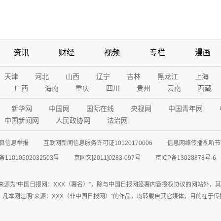
资讯
财经
视频
专栏
漫画
天津
河北
山西
辽宁
吉林
黑龙江
上海
广西
海南
重庆
四川
贵州
云南
西藏
新华网
中国网
国际在线
央视网
中国青年网
中国新闻网
人民政协网
法治网
良信息举报
互联网新闻信息服务许可证10120170006
信息网络传播视听节目
11010502032503号
京网文[2011]0283-097号
京ICP备13028878号-6
来源为“中国日报网：XXX（署名）”，除与中国日报网签署内容授权协议的网站外，
77联系；凡本网注明“来源：XXX（非中国日报网）”的作品，均转载自其它媒体，目的