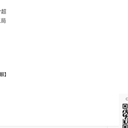
“超
五局
靓】