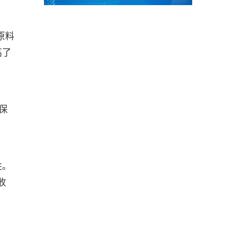
原料
高了
保
姓。
收