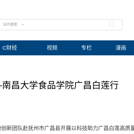
站内搜索
C财经
视频
专栏
漫画
—南昌大学食品学院广昌白莲行
健康创新团队赴抚州市广昌县开展以科技助力广昌白莲高质