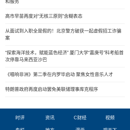
和服务
高市早苗再度对“无核三原则”含糊表态
从面试到入职全是假的！北京警方破获一起虚假招工诈骗
案
“探索海洋技术，赋能蓝色经济” 厦门大学“嘉庚号”科考船首
次停靠马来西亚沙巴
《唱响非洲》第二季在内罗毕启动 聚焦女性音乐人才
特朗普政府再度启动罢免美联储理事库克程序
时评
资讯
C财经
视频