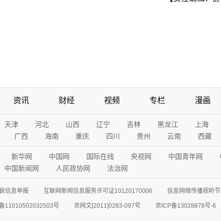
资讯
财经
视频
专栏
漫画
天津
河北
山西
辽宁
吉林
黑龙江
上海
广西
海南
重庆
四川
贵州
云南
西藏
新华网
中国网
国际在线
央视网
中国青年网
中国新闻网
人民政协网
法治网
良信息举报
互联网新闻信息服务许可证10120170006
信息网络传播视听节目
11010502032503号
京网文[2011]0283-097号
京ICP备13028878号-6