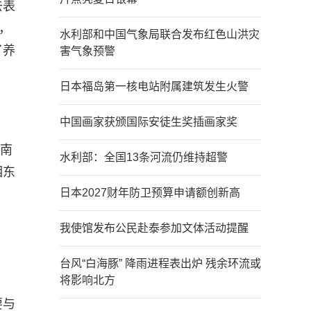
去表
，
水利部和中国气象局联合发布红色山洪灾
了养
害气象预警
日本福岛第一核电站附属建筑发生火警
中国画家获颁国际安徒生奖插画家奖
河南
水利部：全国13条河流仍维持超警
湘东
日本2027财年防卫预算申请额创新高
我使馆发布公民赴泰参加文体活动提醒
台风“白海豚” 降雨进程表出炉 残余环流或
将影响北方
要与