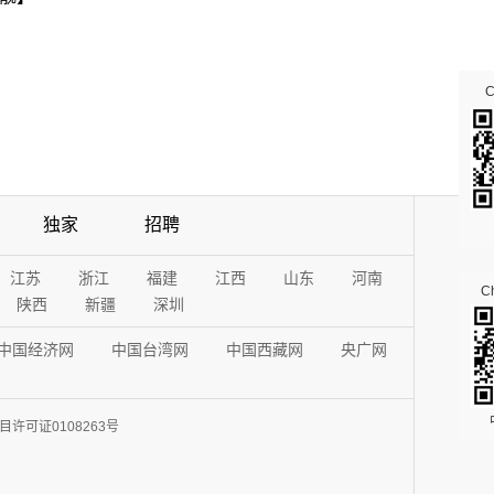
独家
招聘
江苏
浙江
福建
江西
山东
河南
Ch
陕西
新疆
深圳
中国经济网
中国台湾网
中国西藏网
央广网
许可证0108263号