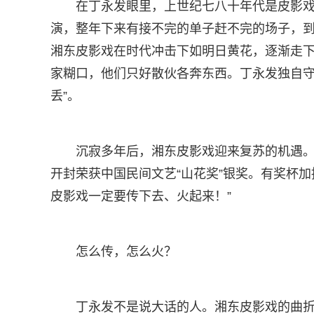
在丁永发眼里，上世纪七八十年代是皮影
演，整年下来有接不完的单子赶不完的场子，到
湘东皮影戏在时代冲击下如明日黄花，逐渐走
家糊口，他们只好散伙各奔东西。丁永发独自守
丢”。
沉寂多年后，湘东皮影戏迎来复苏的机遇。
开封荣获中国民间文艺“山花奖”银奖。有奖杯
皮影戏一定要传下去、火起来！”
怎么传，怎么火？
丁永发不是说大话的人。湘东皮影戏的曲