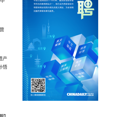
届中
营
遗产
孙悟
靓】