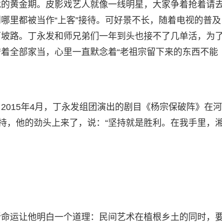
戏的黄金期。皮影戏艺人就像一线明星，大家争着抢着请
哪里都被当作“上客”接待。可好景不长，随着电视的普及
下坡路。丁永发和师兄弟们一年到头也接不了几单活，为
着全部家当，心里一直默念着“老祖宗留下来的东西不能
2015年4月，丁永发组团演出的剧目《杨宗保破阵》在
加持，他的劲头上来了，说：“坚持就是胜利。在我手里，
折命运让他明白一个道理：民间艺术在植根乡土的同时，