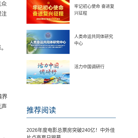
民众
牢记初心使命 奋进复
兴征程
眼注
人类命运共同体研究
中心
彩。
活力中国调研行
镇界
无声
推荐阅读
2026年度电影总票房突破240亿！中外佳
片点亮夏日银幕