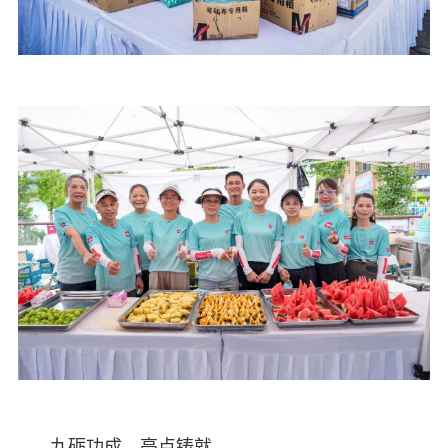
九砺功成，亮点铸就