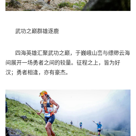
武功之巅群雄逐鹿
四海英雄汇聚武功之巅，于巍峨山峦与缥缈云海
间展开一场勇者之间的较量。征程之上，皆为好
汉；勇者相逢，亦有豪杰。