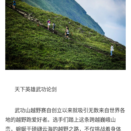
天下英雄武功论剑
武功山越野赛自创立以来就吸引无数来自世界各
地的越野跑爱好者。选手们踏上这条跨越巍峨山
峦，蜿蜒于磅礴云海的越野之路，不仅挑战着身体