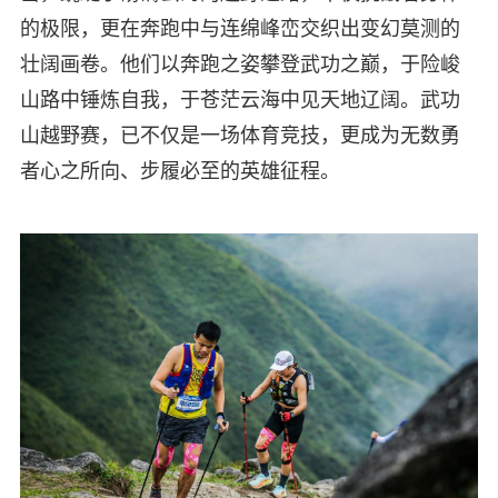
的极限，更在奔跑中与连绵峰峦交织出变幻莫测的
壮阔画卷。他们以奔跑之姿攀登武功之巅，于险峻
山路中锤炼自我，于苍茫云海中见天地辽阔。武功
山越野赛，已不仅是一场体育竞技，更成为无数勇
者心之所向、步履必至的英雄征程。