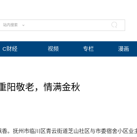
站内搜索
C财经
视频
专栏
漫画
重阳敬老，情满金秋
桂飘香。抚州市临川区青云街道芝山社区与市委宿舍小区业