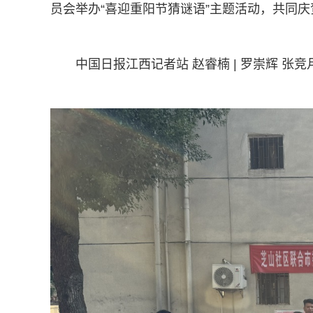
员会举办“喜迎重阳节猜谜语”主题活动，共同
中国日报江西记者站 赵睿楠 | 罗崇辉 张竞