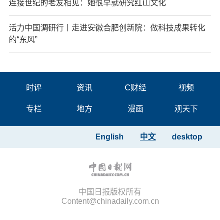
连接世纪的老友相见：她很早就研究红山文化
活力中国调研行丨走进安徽合肥创新院：做科技成果转化
的“东风”
时评
资讯
C财经
视频
专栏
地方
漫画
观天下
English
中文
desktop
中国日报版权所有
Content@chinadaily.com.cn