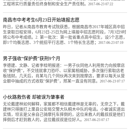
工程将实行质量责任终身制和安全生产责任制。
2017-06-23 07:22
南昌市中考考生6月23日开始填报志愿
昨日，记者从南昌市教育考试院获悉，根据南昌市2017年城区高中招
生录取日程安排，6月23日-25日为网上填报中招志愿时段，7月3日9时
将公布中考成绩。2. 第一批次：第一批省重点高中招生，设5个志愿，
即1个均衡志愿、3个统招平行志愿、1个特长生志愿；
2017-06-23 07:19
男子强收“保护费”获刑9个月
李德建、文静、记者李桂明报道：一男子伙同他人利用势力向按摩店
收“保护费”，不交钱就拿刀恐吓、以家属相威胁，多次强行索取店老
板钱财。几天后，肖某与几个同伙再次来到按摩店，要求以每天从营
业额中抽成的方式收取“保护费”，邢某一直没有同意。
2017-06-23 07:17
小伙路救伤者 却被误为肇事者
无论戴建林如何解释，家属都不相信戴建林是无辜的，无奈之下，戴
建林只得拨打上栗县公安局交警大队桐木中队的电话。小崔诚实道出
实情，坦言是父亲自己骑摩托车摔倒的，这位来救人的戴叔叔是他们
摔倒后才赶到救人的，这位戴叔叔是位好人。
2017-06-23 07:17