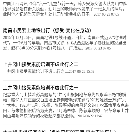
中国江西网讯 今年“六一”儿童节前一天，萍乡安源交警大队青山中队
指导员彭浩在街头执勤，幼儿园的老师向他发来了一张女儿的照片，
此时他才记起当天是女儿幼儿园毕业典礼的日子。
2017-06-23 07:05
南昌市民爱上地铁出行（感受·变化在身边）
2015年12月26日，南昌地铁1号线开通，自此，南昌正式迈入“地铁时
代”。一个6月的早晨，南昌市民徐飞飞从西湖区羊子巷社区的家里出
发，赶在8点30分来到地铁1号线八一广场站。
2017-06-23 07:05
上井冈山接受素能培训不虚此行之二
上井冈山接受素能培训不虚此行之二
2017-06-22 15:52
上井冈山接受素能培训不虚此行之一
纪念堂大门上挂着彭真题写的“井冈山根据地革命先烈永垂不朽”的横
幅，瞻仰大厅正面汉白玉墙上嵌刻着毛泽东题写的“死难烈士万岁”六
个大字。1928年1月，朱德、陈毅率领的南昌起义的工农革命军攻克耒
阳，与朱德相识后结为夫妻，4月随朱德、陈毅率领的工农革命军上井
冈山与毛泽东领导的秋收起义部队会师。
2017-06-22 15:47