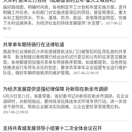
大水利 惠泽亿万百姓（砥砺奋进的五年·重大工程巡礼）
画好路线图，明确时间表，各地制定开工计划和年度实施方案，逐月
明确工作任务，水利部门对实施进度滞后的项目，督促再落实。重大
水利工程的供水、节水、灌溉、防洪、航运、发电等效益明显，完善
了水利设施体系，为经济社会的持续发展提供“水支撑”。
2017-06-22
09:55
共享单车期待骑行在法律轨道
南昌市红谷滩新区沙井街道城管执法队门口被暂扣的乱停乱放的共享
单车 新法制报记者梳理已经出台的试行意见和公布的征求意见稿发
现，各地都提到加强共享单车停放秩序管理。如成都提到，当地将加
快推进自行车停车点位的划定，要求共享单车企业组建专业运行维护
队伍，做好车辆停放秩序的维护管理。
2017-06-22 09:18
为经济发展提供坚强纪律保障 孙新阳在新余市调研
6月20日至21日，省委常委、省纪委书记孙新阳在新余市调研。在企业
调研时，孙新阳指出，要持续深化降成本优环境专项行动，进一步改
进干部作风，帮助企业解决实际困难，让企业更好享受政策红利。
2017-06-22 09:03
支持共青城发展领导小组第十二次全体会议召开