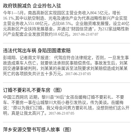
政府铁腕减负 企业拎包入驻
今年1—5月，南昌高新区实现园区主营业务收入804.5亿元，增长
16.1%,其中以航空制造、光电及通信产业为代表战略性新兴产业实现
主营业务收入551.08亿元，占比68.5%。企业融资难发展慢，设立40亿
元高新区产业扶持发展基金，并通过“财园信贷通”，为212家战略性新
兴产业配套企业发放贷款约10.6亿元。
2017-06-23 07:07
违法代驾出车祸 身陷囹圄遭索赔
彭靖翔、记者周文平报道： 代驾应符合法律规定，否则，一旦发生事
故造成乘车人伤亡，就要依法承担民事赔偿责任。事故发生后，刘某
因交通肇事被判刑，刘某某的亲属诉至法院要求刘某赔偿造成刘某某
死亡的各项损失共计五十多万元。
2017-06-23 07:05
订婚不要彩礼不要车房（图）
中国江西网讯 近期，黎川县“90后”女孩岳媛梅订婚不要彩礼、不要
车、不要房一事在山城黎川大街小巷引发热议，传为美谈。岳媛梅
说：“原以为我们订婚，我父母会问男方要彩礼钱，没想到他们这么开
明，真是让我太高兴了。
2017-06-23 07:05
萍乡安源交警书写感人故事（图）