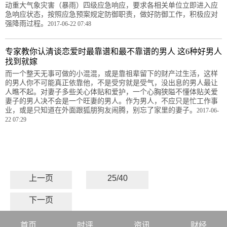
动重大气象灾害（暴雨）四级应急响应，要求各相关单位立即进入应
急响应状态，按照应急预案规定防御职责，做好防御工作，积极应对
强降雨过程。
2017-06-22 07:48
专家教你认清谈恋爱时最靠谱和最不靠谱的男人 这6种好男人
找到就嫁
而一个整天无事可做的小混混，或是靠祖辈留下的财产过生活，这样
的男人你不可能真正依靠他，不是受穷就是受气，没出息的男人最让
人瞧不起。对妻子多些关心体贴和爱护，一个心胸狭隘不懂体贴关爱
妻子的男人决不会是一个旺妻的男人。作为男人，不应只是忙工作事
业，或是只知道在外面跟狐朋狗友闹腾，别忘了家里的妻子。
2017-06-
22 07:29
上一页
25/40
下一页
首页
时评
资讯
财经