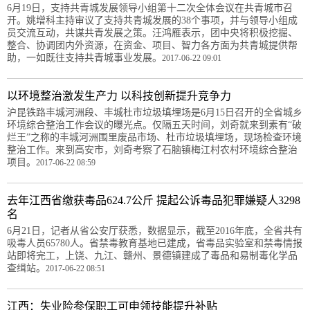
6月19日，支持共青城发展领导小组第十二次全体会议在共青城市召
开。姚增科主持审议了支持共青城发展的38个事项，并与领导小组成
员交流互动，共谋共青发展之策。汪鸿雁表示，团中央将积极挖掘、
整合、协调团内外资源，在资金、项目、智力各方面为共青城提供帮
助，一如既往支持共青城事业发展。
2017-06-22 09:01
以环境整治激发生产力 以科技创新提升竞争力
沪昆铁路丰城河洲段、丰城杜市垃圾填埋场是6月15日召开的全省城乡
环境综合整治工作会议的曝光点。仅隔五天时间，刘奇就来到素有“破
烂王”之称的丰城河洲围里废品市场、杜市垃圾填埋场，现场检查环境
整治工作。来到高安市，刘奇考察了石脑镇梅江村农村环境综合整治
项目。
2017-06-22 08:59
去年江西省缴获毒品624.7公斤 提起公诉毒品犯罪嫌疑人3298
名
6月21日，记者从省公安厅获悉，数据显示，截至2016年底，全省共有
吸毒人员65780人。省禁毒教育基地已建成，省毒品实验室和禁毒情报
站即将完工，上饶、九江、赣州、景德镇建成了毒品和易制毒化学品
查缉站。
2017-06-22 08:51
江西：失业险参保职工可申领技能提升补贴