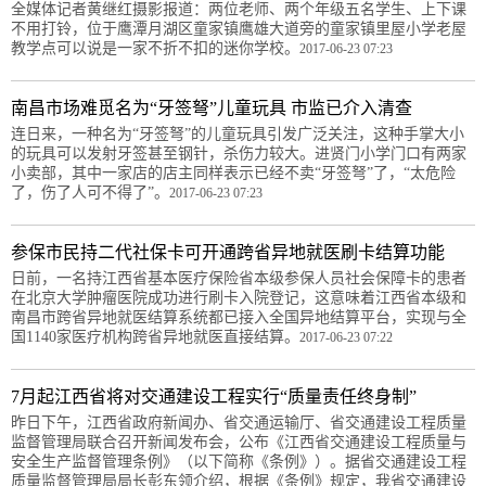
全媒体记者黄继红摄影报道：两位老师、两个年级五名学生、上下课
不用打铃，位于鹰潭月湖区童家镇鹰雄大道旁的童家镇里屋小学老屋
教学点可以说是一家不折不扣的迷你学校。
2017-06-23 07:23
南昌市场难觅名为“牙签弩”儿童玩具 市监已介入清查
连日来，一种名为“牙签弩”的儿童玩具引发广泛关注，这种手掌大小
的玩具可以发射牙签甚至钢针，杀伤力较大。进贤门小学门口有两家
小卖部，其中一家店的店主同样表示已经不卖“牙签弩”了，“太危险
了，伤了人可不得了”。
2017-06-23 07:23
参保市民持二代社保卡可开通跨省异地就医刷卡结算功能
日前，一名持江西省基本医疗保险省本级参保人员社会保障卡的患者
在北京大学肿瘤医院成功进行刷卡入院登记，这意味着江西省本级和
南昌市跨省异地就医结算系统都已接入全国异地结算平台，实现与全
国1140家医疗机构跨省异地就医直接结算。
2017-06-23 07:22
7月起江西省将对交通建设工程实行“质量责任终身制”
昨日下午，江西省政府新闻办、省交通运输厅、省交通建设工程质量
监督管理局联合召开新闻发布会，公布《江西省交通建设工程质量与
安全生产监督管理条例》（以下简称《条例》）。据省交通建设工程
质量监督管理局局长彭东领介绍，根据《条例》规定，我省交通建设