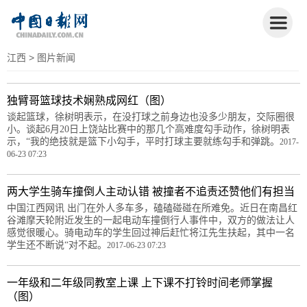
江西
> 图片新闻
独臂哥篮球技术娴熟成网红（图）
谈起篮球，徐树明表示，在没打球之前身边也没多少朋友，交际圈很
小。谈起6月20日上饶站比赛中的那几个高难度勾手动作，徐树明表
示，“我的绝技就是篮下小勾手，平时打球主要就练勾手和弹跳。
2017-
06-23 07:23
两大学生骑车撞倒人主动认错 被撞者不追责还赞他们有担当
中国江西网讯 出门在外人多车多，磕磕碰碰在所难免。近日在南昌红
谷滩摩天轮附近发生的一起电动车撞倒行人事件中，双方的做法让人
感觉很暖心。骑电动车的学生回过神后赶忙将江先生扶起，其中一名
学生还不断说“对不起。
2017-06-23 07:23
一年级和二年级同教室上课 上下课不打铃时间老师掌握
（图）