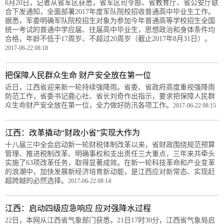
6月20日，记者从省军区获悉，省军区司令部、省教育厅、省公安厅联
合下发通知，全面部署2017年度军队院校招收普通高中毕业生工作。
据悉，军委明确军队院校招生对象为参加今年普通高等学校招生全国
统一考试的普通中学应届、往届高中毕业生，思想政治和身体条件均
合格，年龄不低于17周岁、不超过20周岁（截止2017年8月31日）。
2017-06-22 08:18
把保障人民群众生命 财产安全放在第一位
近日，江西省迎来新一轮持续强降雨。省委、省政府高度重视强降雨
防范工作，省委书记鹿心社、省长刘奇作出指示，要求把保障人民群
众生命财产安全放在第一位，全力做好防汛各项工作。
2017-06-22 08:15
江西：改革撬动“财政小省”实现大作为
十八届三中全会启动新一轮财税体制改革以来，省财政围绕规范预算
管理、推进税制改革、明确事权和支出责任三大重点，三年来共牵头
实施了63项改革任务，取得显著成效。在新一轮科技革命和产业变革
的浪潮中，加快发展新经济培育新动能，是江西应对新常态、实现赶
超跨越的必然选择。
2017-06-22 08:14
江西：启动四级应急响应 应对强降水过程
22日，本网从江西省气象部门获悉，21日17时30分，江西省气象局启