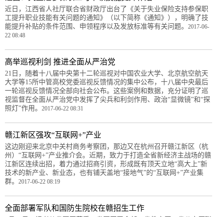
近日，江西省人社厅联合省财政厅出台了《关于失业保险支持参保职
工提升职业技能有关问题的通知》（以下简称《通知》），明确了技
能提升补贴的条件范围、申领程序以及发放标准等有关问题。
2017-06-
22 08:48
高举巡视利剑 推进全面从严治党
21日，随着十八届中央第十二轮巡视对中国农业大学、北京航空航天
大学等15所中管高校党委巡视反馈情况的集中公布，十八届中央最后
一轮巡视反馈情况全部向社会公布。这些案例和数据，充分证明了巡
视监督在全面从严治党中发挥了尖兵和利剑作用、政治“显微镜”和“探
照灯”作用。
2017-06-22 08:31
赣江新区强攻“互联网+”产业
这边刚迎来北京中关村商务考察团，那边又在杭州召开赣江新区（杭
州）“互联网+”产业推介会。近期，致力于打造全省新经济主战场的赣
江新区连续出招，着力通过招商引资，形成既有顶天立地“高大上”新
技术的新产业、新业态，也有铺天盖地“接地气”的“互联网+”产业集
群。
2017-06-22 08:19
全面部署军队和国防生院校在赣招生工作