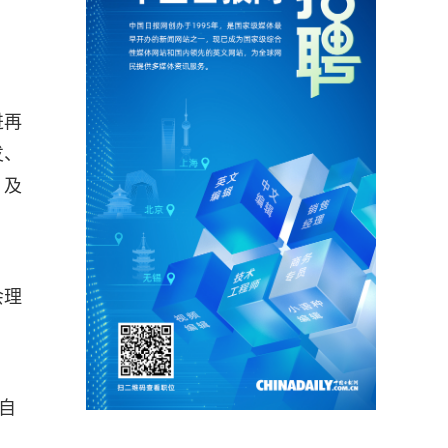
进再
发、
，及
会理
自