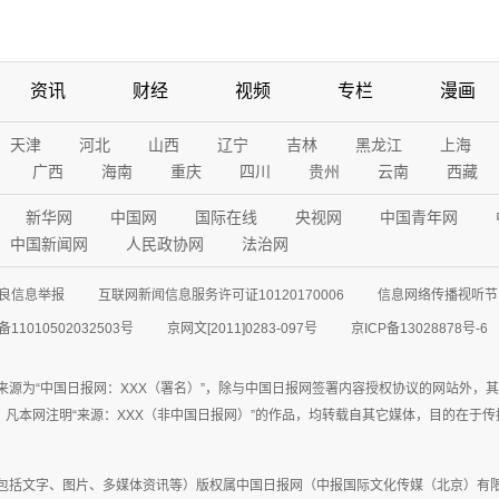
资讯
财经
视频
专栏
漫画
天津
河北
山西
辽宁
吉林
黑龙江
上海
广西
海南
重庆
四川
贵州
云南
西藏
新华网
中国网
国际在线
央视网
中国青年网
中国新闻网
人民政协网
法治网
良信息举报
互联网新闻信息服务许可证10120170006
信息网络传播视听节目
11010502032503号
京网文[2011]0283-097号
京ICP备13028878号-6
来源为“中国日报网：XXX（署名）”，除与中国日报网签署内容授权协议的网站外，
77联系；凡本网注明“来源：XXX（非中国日报网）”的作品，均转载自其它媒体，目的
包括文字、图片、多媒体资讯等）版权属中国日报网（中报国际文化传媒（北京）有限