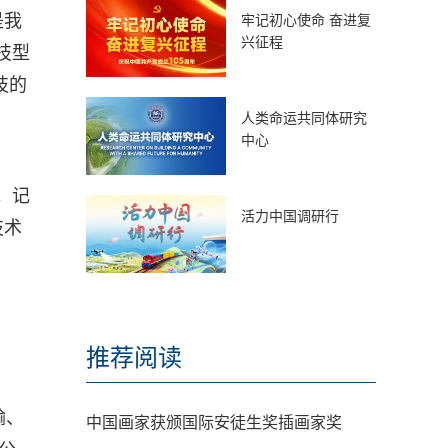
是我
牢记初心使命 奋进复
兴征程
技型
技的
人类命运共同体研究
中心
。记
活力中国调研行
技术
推荐阅读
输、
中国画家获颁国际安徒生奖插画家奖