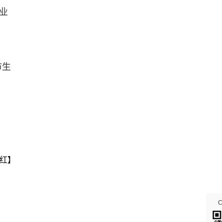
企业
市生
红】