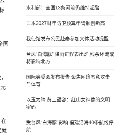
公
水利部：全国13条河流仍维持超警
智标
日本2027财年防卫预算申请额创新高
我使馆发布公民赴泰参加文体活动提醒
全国
台风“白海豚” 降雨进程表出炉 残余环流或
将影响北方
国际奥委会发布报告 聚焦网络恶意攻击
效，
与体育
万元
以玉为睛 黄土塑容：红山女神像的文明
密码
，在
受台风“白海豚”影响 福建沿海40条航线停
航
家就