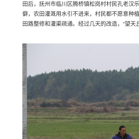
田后，抚州市临川区腾桥镇松岗村村民孔老汉乐
僻，农田灌溉用水引不进来，村民都不愿意种
田路整修和灌渠疏通。经过几天的改造，“望天