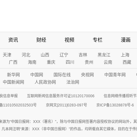
资讯
财经
视频
专栏
漫画
天津
河北
山西
辽宁
吉林
黑龙江
上海
广西
海南
重庆
四川
贵州
云南
西藏
新华网
中国网
国际在线
央视网
中国青年网
中国新闻网
人民政协网
法治网
良信息举报
互联网新闻信息服务许可证10120170006
信息网络传播视听节目
11010502032503号
京网文[2011]0283-097号
京ICP备13028878号-6
来源为“中国日报网：XXX（署名）”，除与中国日报网签署内容授权协议的网站外，
77联系；凡本网注明“来源：XXX（非中国日报网）”的作品，均转载自其它媒体，目的