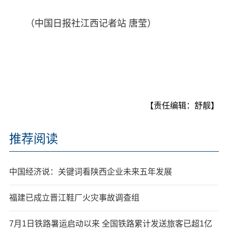
（中国日报社江西记者站 唐莹）
【责任编辑：舒靓】
推荐阅读
中国经济说：关键词看陕西企业未来五年发展
福建已成立晋江鞋厂火灾事故调查组
7月1日铁路暑运启动以来 全国铁路累计发送旅客已超1亿