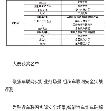
大赛获奖名单
聚焦车联网实际业务场景,组织车联网安全实战
评测
为贴近车联网实际安全场景,智能汽车实车破解