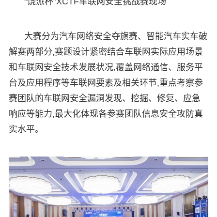
“饶派杯”XCTF车联网安全挑战赛现场
大赛分为汽车网络安全夺旗赛、智能汽车实车破
解赛两部分,赛题设计紧密结合车联网实际应用场景
和车联网安全技术发展状况,覆盖网络通信、服务平
台及应用程序等车联网要素及相关环节,重点考察参
赛团队的车联网安全漏洞发现、挖掘、修复、应急
响应等能力,最大化体现各参赛团队信息安全攻防真
实水平。