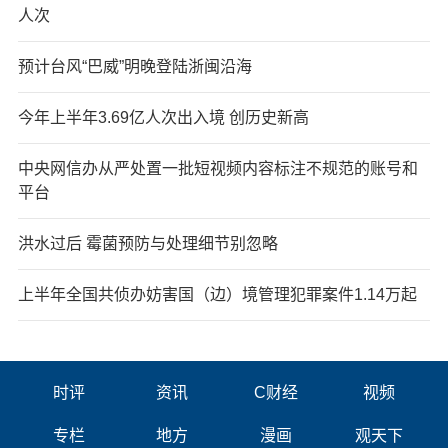
人次
预计台风“巴威”明晚登陆浙闽沿海
今年上半年3.69亿人次出入境 创历史新高
中央网信办从严处置一批短视频内容标注不规范的账号和
平台
洪水过后 霉菌预防与处理细节别忽略
上半年全国共侦办妨害国（边）境管理犯罪案件1.14万起
时评
资讯
C财经
视频
专栏
地方
漫画
观天下