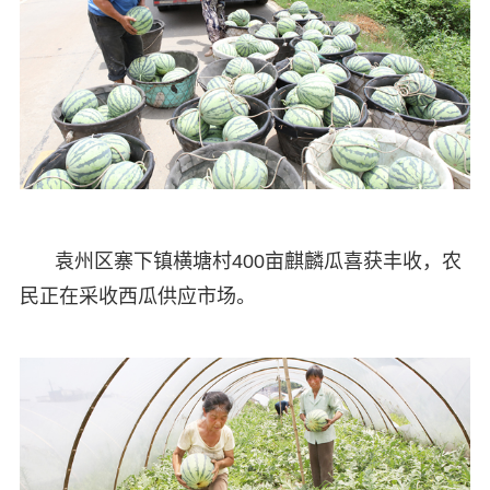
袁州区寨下镇横塘村400亩麒麟瓜喜获丰收，农
民正在采收西瓜供应市场。