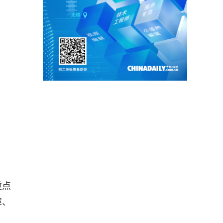
重点
障、