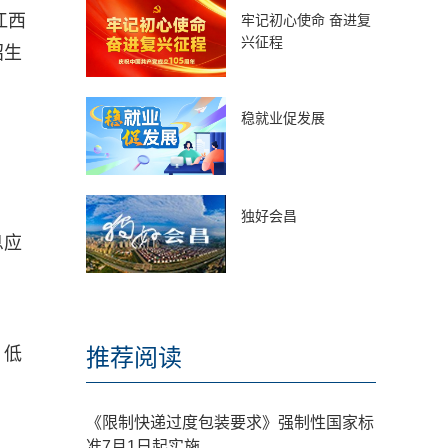
江西
牢记初心使命 奋进复
兴征程
招生
稳就业促发展
独好会昌
息应
、低
推荐阅读
《限制快递过度包装要求》强制性国家标
准7月1日起实施