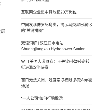
基
互联网企业集中释放超20万岗位
中国发现侏罗纪鸟类，揭示鸟类尾巴演化
的"关键拼图"
发展
双语词解 | 双江口水电站
Shuangjiangkou Hydropower Station
WTT美国大满贯赛：王楚钦/孙颖莎逆转
挺进混双半决赛
窗口无法关闭、过度索取权限 多款App被
通报
“一人公司”如何行稳致远