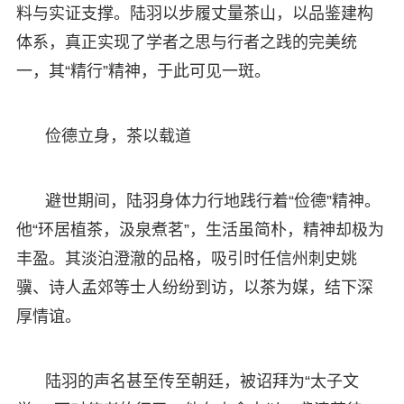
料与实证支撑。陆羽以步履丈量茶山，以品鉴建构
体系，真正实现了学者之思与行者之践的完美统
一，其“精行”精神，于此可见一斑。
俭德立身，茶以载道
避世期间，陆羽身体力行地践行着“俭德”精神。
他“环居植茶，汲泉煮茗”，生活虽简朴，精神却极为
丰盈。其淡泊澄澈的品格，吸引时任信州刺史姚
骥、诗人孟郊等士人纷纷到访，以茶为媒，结下深
厚情谊。
陆羽的声名甚至传至朝廷，被诏拜为“太子文