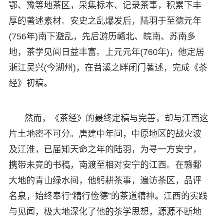
鄂、豫等地茶区，采集标本、记录茶事，积累下丰
厚的著述素材。安史之乱爆发后，陆羽于至德元年
(756年)南下避乱，先后游历赣北、皖南、苏南多
地，茶学见闻日益丰富。上元元年(760年)，他定居
浙江吴兴(今湖州)，在苕溪之畔闭门著述，完成《茶
经》初稿。
然而，《茶经》的最终定稿与完善，却与江西这
片土地密不可分。唐建中年间，中原地区的战火波
及江淮，已届知天命之年的陆羽，为寻一方安宁，
携带未竟的书稿，南渡至相对安宁的江西。在赣鄱
大地的青山绿水间，他躬耕茶事，遍访茶区，品评
名泉，始终奉行“精行俭德”的茶道精神。江西的实践
与见闻，极大地深化了他的茶学思想，源源不断地