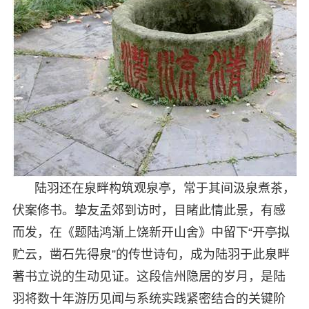
陆羽还在泉畔构筑观泉亭，常于其间汲泉煮茶，
伏案修书。挚友孟郊到访时，目睹此情此景，有感
而发，在《题陆鸿渐上饶新开山舍》中留下“开亭拟
贮云，凿石先得泉”的传世诗句，成为陆羽于此泉畔
著书立说的生动见证。这段信州隐居的岁月，是陆
羽将数十年游历见闻与系统实践紧密结合的关键阶