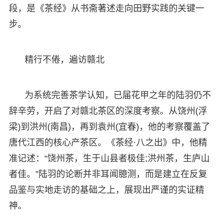
段，是《茶经》从书斋著述走向田野实践的关键一
步。
精行不倦，遍访赣北
为系统完善茶学认知，已届花甲之年的陆羽仍不
辞辛劳，开启了对赣北茶区的深度考察。从饶州(浮
梁)到洪州(南昌)，再到袁州(宜春)，他的考察覆盖了
唐代江西的核心产茶区。《茶经·八之出》中，他精
准记述：“饶州茶，生于山县者极佳;洪州茶，生庐山
者佳。”陆羽的论断并非耳闻臆测，而是建立在反复
品鉴与实地走访的基础之上，展现出严谨的实证精
神。