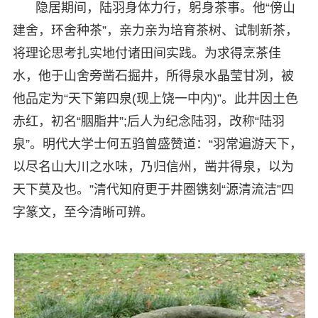
隐居期间，陆羽身体力行，躬身茶事。他“傍山
建舍，环舍种茶”，亲力亲为培育茶树、试制新茶，
将理论思考扎实地付诸田间实践。为求得烹茶佳
水，他于山舍旁凿石掘井，所得泉水晶莹甘冽，被
他品定为“天下第四泉(现上饶一中内)”。此井因土色
赤红，初名“胭脂井”;后人为纪念陆羽，改称“陆羽
泉”。明代大学士何五驺曾盛赞道：“羽常遍游天下，
以尽名山大川之水味，乃归信州，凿井得泉，以为
天下莫及也。”清代知府更于井圈镌刻“源清流洁”四
字篆文，至今清晰可辨。