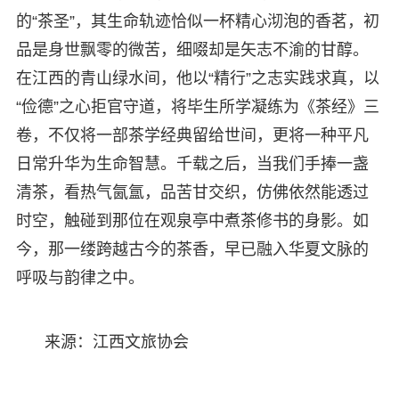
的“茶圣”，其生命轨迹恰似一杯精心沏泡的香茗，初
品是身世飘零的微苦，细啜却是矢志不渝的甘醇。
在江西的青山绿水间，他以“精行”之志实践求真，以
“俭德”之心拒官守道，将毕生所学凝练为《茶经》三
卷，不仅将一部茶学经典留给世间，更将一种平凡
日常升华为生命智慧。千载之后，当我们手捧一盏
清茶，看热气氤氲，品苦甘交织，仿佛依然能透过
时空，触碰到那位在观泉亭中煮茶修书的身影。如
今，那一缕跨越古今的茶香，早已融入华夏文脉的
呼吸与韵律之中。
来源：江西文旅协会