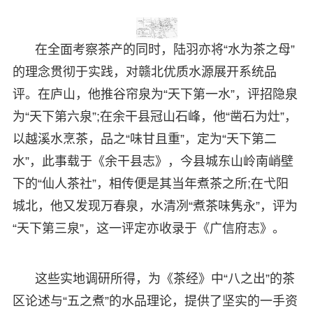
在全面考察茶产的同时，陆羽亦将“水为茶之母”
的理念贯彻于实践，对赣北优质水源展开系统品
评。在庐山，他推谷帘泉为“天下第一水”，评招隐泉
为“天下第六泉”;在余干县冠山石峰，他“凿石为灶”，
以越溪水烹茶，品之“味甘且重”，定为“天下第二
水”，此事载于《余干县志》，今县城东山岭南峭壁
下的“仙人茶社”，相传便是其当年煮茶之所;在弋阳
城北，他又发现万春泉，水清冽“煮茶味隽永”，评为
“天下第三泉”，这一评定亦收录于《广信府志》。
这些实地调研所得，为《茶经》中“八之出”的茶
区论述与“五之煮”的水品理论，提供了坚实的一手资