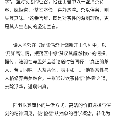
学”。面对使者的征召，他在山舍中以一盏清茶待
客，婉拒道：“茶性本俭，喜静恶喧。杂以俗务，则
失其真味。”这番言辞，既是对茶性的深刻理解，更
是其人生志向的坚定宣言。
诗人孟郊在《题陆鸿渐上饶新开山舍》中，以
“乃知高洁情，摆落区中缘”赞叹其超然物外的情操。
据传，陆羽在与孟郊品茗论道时曾阐释：“真正的茶
人，苦甘同味，人茶共体，表里如一。”他将茶性与
人格修养完美融合，主张通过饮茶体悟“俭德”之道，
去除浮华，返璞归真。
陆羽以其简朴的生活方式、高洁的价值选择与深
刻的精神洞见，使“俭德”从抽象的哲学概念，转化为