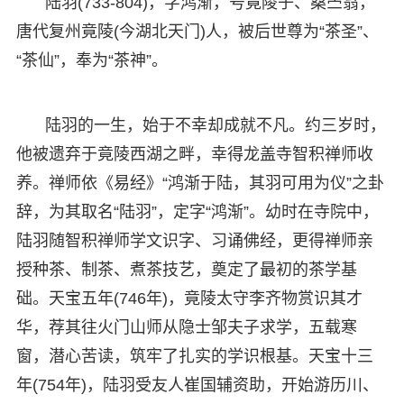
陆羽(733-804)，字鸿渐，号竟陵子、桑苎翁，
唐代复州竟陵(今湖北天门)人，被后世尊为“茶圣”、
“茶仙”，奉为“茶神”。
陆羽的一生，始于不幸却成就不凡。约三岁时，
他被遗弃于竟陵西湖之畔，幸得龙盖寺智积禅师收
养。禅师依《易经》“鸿渐于陆，其羽可用为仪”之卦
辞，为其取名“陆羽”，定字“鸿渐”。幼时在寺院中，
陆羽随智积禅师学文识字、习诵佛经，更得禅师亲
授种茶、制茶、煮茶技艺，奠定了最初的茶学基
础。天宝五年(746年)，竟陵太守李齐物赏识其才
华，荐其往火门山师从隐士邹夫子求学，五载寒
窗，潜心苦读，筑牢了扎实的学识根基。天宝十三
年(754年)，陆羽受友人崔国辅资助，开始游历川、