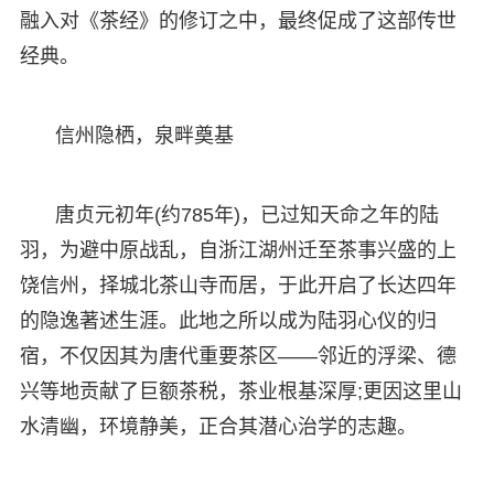
融入对《茶经》的修订之中，最终促成了这部传世
经典。
信州隐栖，泉畔奠基
唐贞元初年(约785年)，已过知天命之年的陆
羽，为避中原战乱，自浙江湖州迁至茶事兴盛的上
饶信州，择城北茶山寺而居，于此开启了长达四年
的隐逸著述生涯。此地之所以成为陆羽心仪的归
宿，不仅因其为唐代重要茶区——邻近的浮梁、德
兴等地贡献了巨额茶税，茶业根基深厚;更因这里山
水清幽，环境静美，正合其潜心治学的志趣。