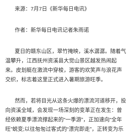
来源：7月7日《新华每日电讯》
作者：新华每日电讯记者朱雨诺
夏日的赣东山区，翠竹掩映，溪水潺潺。随着气
温攀升，江西抚州资溪县大觉山景区越发热闹起
来。皮划艇在激流中穿梭，游客的欢笑声与浪花声
交织，标志着这里正式进入暑期旅游旺季。
然而，若将目光从这条火爆的漂流河道移开，投
向资溪全域，会发现一场深刻的变革正在发生：曾
经依赖夏季漂流撑起来的“一季游”，正加速向“全年
旺”蜕变;以往匆匆过客式的“漂完即走”，正转变为乐