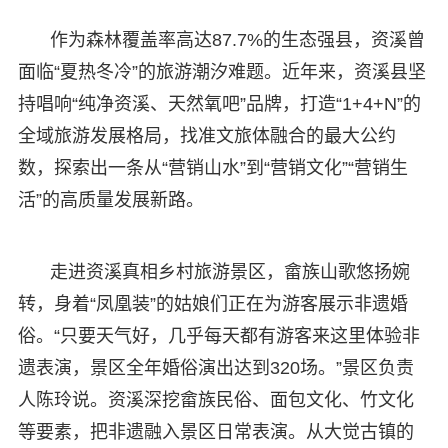
作为森林覆盖率高达87.7%的生态强县，资溪曾
面临“夏热冬冷”的旅游潮汐难题。近年来，资溪县坚
持唱响“纯净资溪、天然氧吧”品牌，打造“1+4+N”的
全域旅游发展格局，找准文旅体融合的最大公约
数，探索出一条从“营销山水”到“营销文化”“营销生
活”的高质量发展新路。
走进资溪真相乡村旅游景区，畲族山歌悠扬婉
转，身着“凤凰装”的姑娘们正在为游客展示非遗婚
俗。“只要天气好，几乎每天都有游客来这里体验非
遗表演，景区全年婚俗演出达到320场。”景区负责
人陈玲说。资溪深挖畲族民俗、面包文化、竹文化
等要素，把非遗融入景区日常表演。从大觉古镇的