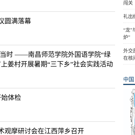
闯关
礼出
议圆满落幕
“龙
炉”
外交
当时 ——南昌师范学院外国语学院“绿
在核
上姜村开展暑期“三下乡”社会实践活动
中国
开始体检
术观摩研讨会在江西萍乡召开