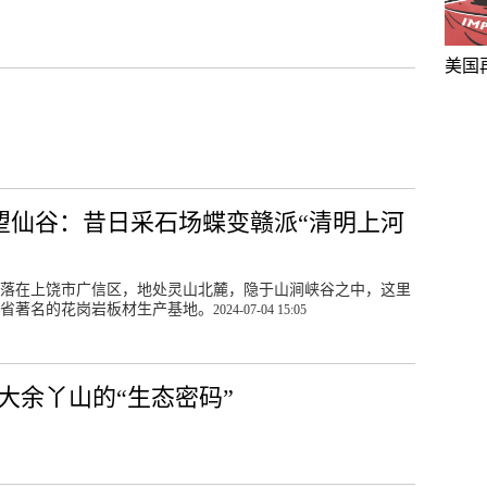
美国
望仙谷：昔日采石场蝶变赣派“清明上河
落在上饶市广信区，地处灵山北麓，隐于山涧峡谷之中，这里
省著名的花岗岩板材生产基地。
2024-07-04 15:05
大余丫山的“生态密码”