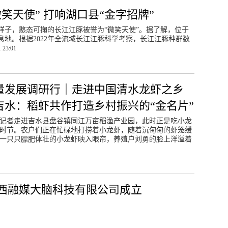
笑天使” 打响湖口县“金字招牌”
样子，憨态可掬的长江江豚被誉为“微笑天使”。据了解，位于
地。根据2022年全流域长江江豚科学考察，长江江豚种群数
 23:01
量发展调研行｜走进中国清水龙虾之乡
吉水：稻虾共作打造乡村振兴的“金名片”
，记者走进吉水县盘谷镇同江万亩稻渔产业园，此时正是吃小龙
时节。农户们正在忙碌地打捞着小龙虾，随着沉甸甸的虾笼缓
一只只膘肥体壮的小龙虾映入眼帘，养殖户刘勇的脸上洋溢着
西融媒大脑科技有限公司成立