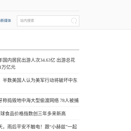
动新媒体
站内搜索
年国内居民出游人次34.63亿 出游总花
21万亿元
：半数美国人认为美军行动将破坏中东
牙称捣毁地中海大型偷渡网络 78人被捕
全球食品价格指数创三年多来新高
天，雨后平安不触电！跟“小赫兹”一起