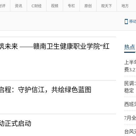
时评
资讯
C财经
视频
专栏
原创
观天下
地方
移
筑未来 ——赣南卫生健康职业学院“红
热点
上半
费3.
民调
启程：守护信江，共绘绿色蓝图
稳定
西班
7月
活动正式启动
台风